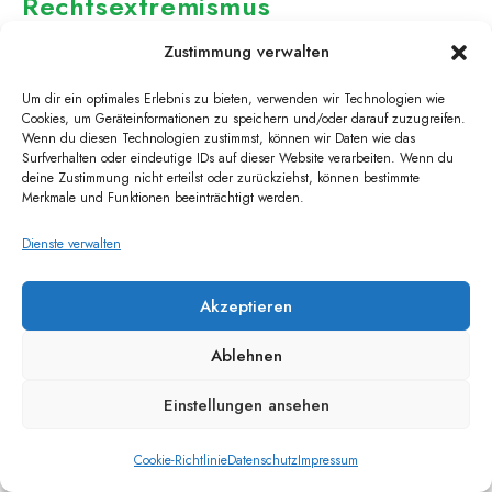
Rechtsextremismus
Zustimmung verwalten
Am Sonntag, dem 18.2.24 um 16 Uhr, rufen
Greenpeace Saar und Fridays for Future Saarland
Um dir ein optimales Erlebnis zu bieten, verwenden wir Technologien wie
Cookies, um Geräteinformationen zu speichern und/oder darauf zuzugreifen.
zusammen mit einem breiten Bündnis von derzeit 35
Wenn du diesen Technologien zustimmst, können wir Daten wie das
Surfverhalten oder eindeutige IDs auf dieser Website verarbeiten. Wenn du
unterstützenden saarländischen Gruppen und
deine Zustimmung nicht erteilst oder zurückziehst, können bestimmte
Merkmale und Funktionen beeinträchtigt werden.
Verbänden zur Demonstration…
Dienste verwalten
0 KOMMENTARE
14.02.2024
Akzeptieren
Ablehnen
PRESSEMITTEILUNG
Statement 24.12.2023: Nahost
Einstellungen ansehen
Konflikt – FFF Saar
Cookie-Richtlinie
Datenschutz
Impressum
Am 25.10.2023 hat sich eine nicht legitimierte