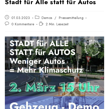
Stadt für Alle statt für Autos
Beitrag
Beitrags-
01.03.2023
Demos
/
Pressemitteilung
veröffentlicht:
Kategorie:
Beitrags-
Lesedauer:
0 Kommentare
2 Min. Lesezeit
Kommentare: