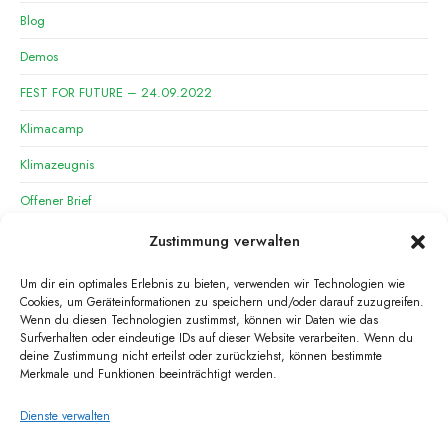
Blog
Demos
FEST FOR FUTURE – 24.09.2022
Klimacamp
Klimazeugnis
Offener Brief
OG Saarbrücken
Zustimmung verwalten
OG Saarlouis
Um dir ein optimales Erlebnis zu bieten, verwenden wir Technologien wie
Cookies, um Geräteinformationen zu speichern und/oder darauf zuzugreifen.
Presseeinladung
Wenn du diesen Technologien zustimmst, können wir Daten wie das
Surfverhalten oder eindeutige IDs auf dieser Website verarbeiten. Wenn du
Pressemitteilung
deine Zustimmung nicht erteilst oder zurückziehst, können bestimmte
Merkmale und Funktionen beeinträchtigt werden.
Pressemitteilung Klimacamp
Waldbesetzung
Dienste verwalten