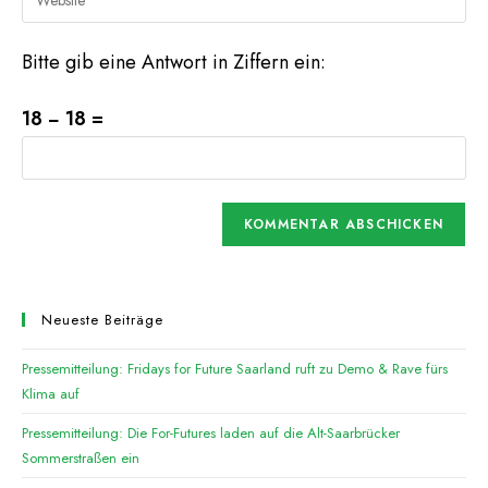
Mail-
deine
Kommentieren
Adresse
Website-
ein
Bitte gib eine Antwort in Ziffern ein:
zum
URL
Kommentieren
ein
18 − 18 =
ein
(optional)
Neueste Beiträge
Pressemitteilung: Fridays for Future Saarland ruft zu Demo & Rave fürs
Klima auf
Pressemitteilung: Die For-Futures laden auf die Alt-Saarbrücker
Sommerstraßen ein