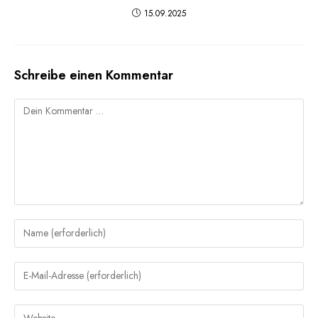
15.09.2025
Schreibe einen Kommentar
Kommentar
Gib
deinen
Namen
Gib
oder
deine
Benutzernamen
E-
Gib
zum