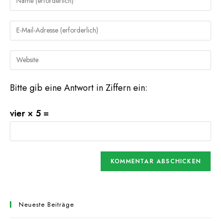
deinen
Namen
Gib
oder
deine
Benutzernamen
E-
Gib
zum
Mail-
deine
Kommentieren
Adresse
Website-
ein
Bitte gib eine Antwort in Ziffern ein:
zum
URL
Kommentieren
ein
vier × 5 =
ein
(optional)
Neueste Beiträge