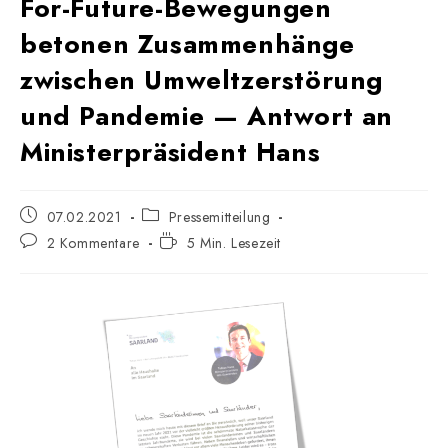
For-Future-Bewegungen
betonen Zusammenhänge
zwischen Umweltzerstörung
und Pandemie — Antwort an
Ministerpräsident Hans
Beitrag
Beitrags-
07.02.2021
Pressemitteilung
veröffentlicht:
Kategorie:
Beitrags-
Lesedauer:
2 Kommentare
5 Min. Lesezeit
Kommentare: