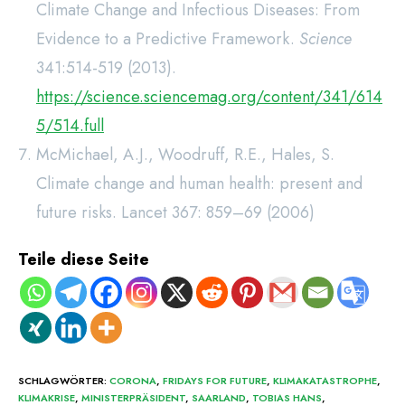
Climate Change and Infectious Diseases: From
Evidence to a Predictive Framework.
Science
341:514-519 (2013).
https://science.sciencemag.org/content/341/614
5/514.full
McMichael, A.J., Woodruff, R.E., Hales, S.
Climate change and human health: present and
future risks. Lancet 367: 859–69 (2006)
Teile diese Seite
SCHLAGWÖRTER
:
CORONA
,
FRIDAYS FOR FUTURE
,
KLIMAKATASTROPHE
,
KLIMAKRISE
,
MINISTERPRÄSIDENT
,
SAARLAND
,
TOBIAS HANS
,