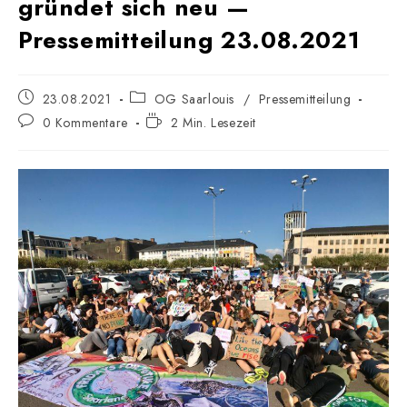
gründet sich neu —
Pressemitteilung 23.08.2021
Beitrag
Beitrags-
23.08.2021
OG Saarlouis
/
Pressemitteilung
veröffentlicht:
Kategorie:
Beitrags-
Lesedauer:
0 Kommentare
2 Min. Lesezeit
Kommentare: